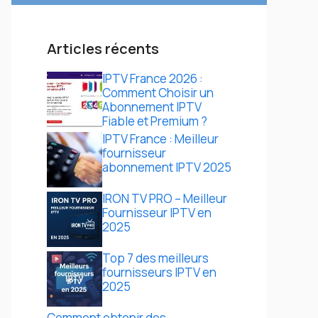
Articles récents
IPTV France 2026 :
Comment Choisir un
Abonnement IPTV
Fiable et Premium ?
IPTV France : Meilleur
fournisseur
abonnement IPTV 2025
IRON TV PRO – Meilleur
Fournisseur IPTV en
2025
Top 7 des meilleurs
fournisseurs IPTV en
2025
Comment obtenir des