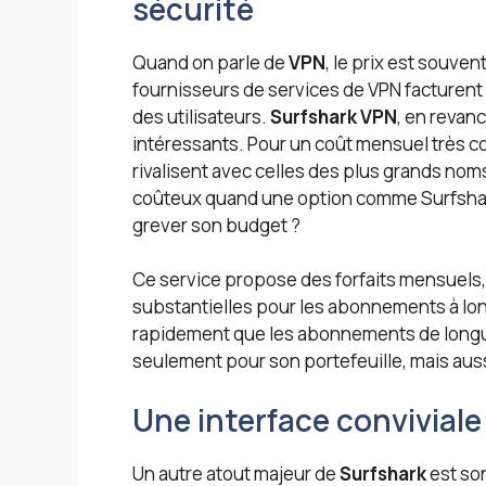
sécurité
Quand on parle de
VPN
, le prix est souve
fournisseurs de services de VPN facturent
des utilisateurs.
Surfshark VPN
, en revan
intéressants. Pour un coût mensuel très com
rivalisent avec celles des plus grands no
coûteux quand une option comme Surfshar
grever son budget ?
Ce service propose des forfaits mensuels,
substantielles pour les abonnements à long
rapidement que les abonnements de longue 
seulement pour son portefeuille, mais aussi 
Une interface conviviale
Un autre atout majeur de
Surfshark
est son