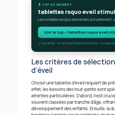
🔝 TOP DU MOMENT
tablettes rsquo eveil stimu
Les modèles les plus demandés actuellement, av
Voir le top « tablettes rsquo eveil st
🔗 Lien affilié — en tant que Partenaire Amazon, nous perc
Les critères de sélectio
d’éveil
Choisir une tablette d’éveil requiert de pr
effet, les besoins des tout-petits sont spé
attentes particulières. D’abord, il est cruci
souvent classées par tranche d’âge, offran
développement des enfants. Ensuite, la dura
tendance à manipuler leur tablette de man