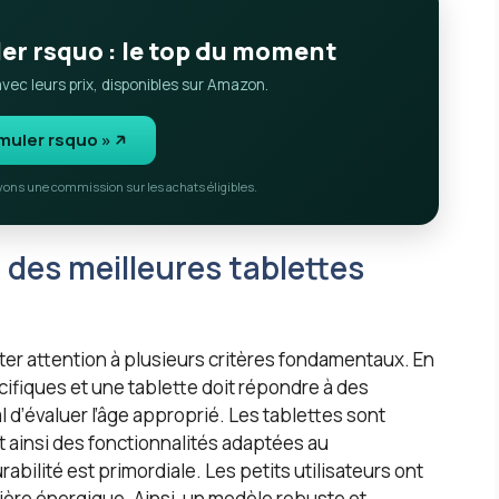
ler rsquo : le top du moment
ec leurs prix, disponibles sur Amazon.
imuler rsquo »
evons une commission sur les achats éligibles.
n des meilleures tablettes
êter attention à plusieurs critères fondamentaux. En
cifiques et une tablette doit répondre à des
al d’évaluer l’âge approprié. Les tablettes sont
t ainsi des fonctionnalités adaptées au
bilité est primordiale. Les petits utilisateurs ont
ière énergique. Ainsi, un modèle robuste et