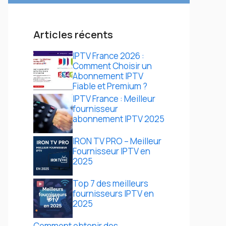
Articles récents
IPTV France 2026 :
Comment Choisir un
Abonnement IPTV
Fiable et Premium ?
IPTV France : Meilleur
fournisseur
abonnement IPTV 2025
IRON TV PRO – Meilleur
Fournisseur IPTV en
2025
Top 7 des meilleurs
fournisseurs IPTV en
2025
Comment obtenir des