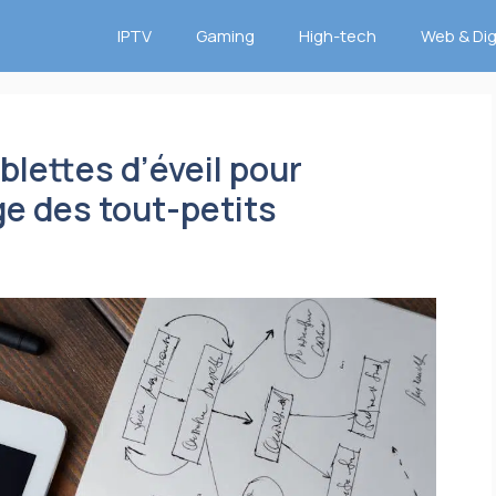
IPTV
Gaming
High-tech
Web & Dig
blettes d’éveil pour
ge des tout-petits