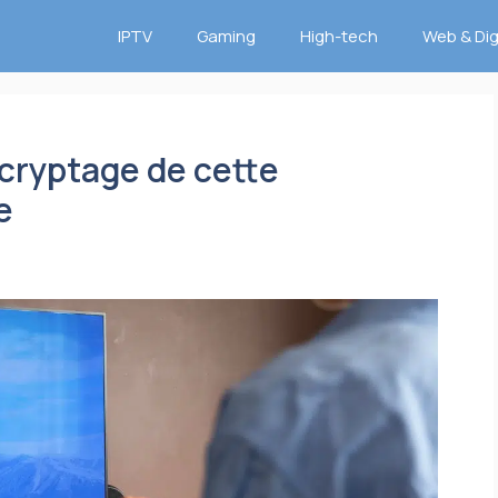
IPTV
Gaming
High-tech
Web & Dig
cryptage de cette
e