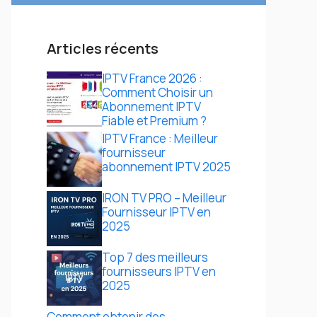
Articles récents
IPTV France 2026 :
Comment Choisir un
Abonnement IPTV
Fiable et Premium ?
IPTV France : Meilleur
fournisseur
abonnement IPTV 2025
IRON TV PRO – Meilleur
Fournisseur IPTV en
2025
Top 7 des meilleurs
fournisseurs IPTV en
2025
Comment obtenir des